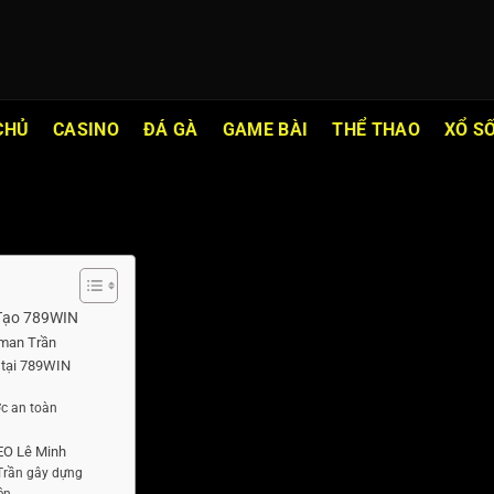
CHỦ
CASINO
ĐÁ GÀ
GAME BÀI
THỂ THAO
XỔ S
 Tạo 789WIN
eman Trần
 tại 789WIN
ợc an toàn
CEO Lê Minh
Trần gây dựng
ên