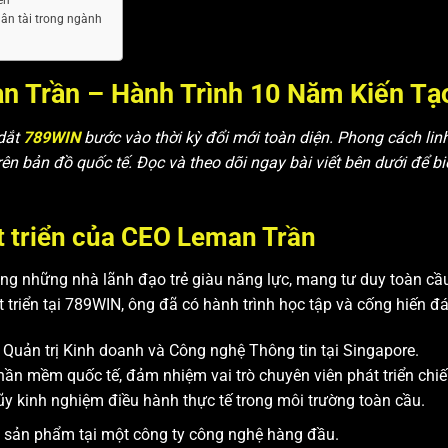
ân tài trong ngành
n Trần – Hành Trình 10 Năm Kiến T
 dắt
789WIN
bước vào thời kỳ đổi mới toàn diện. Phong cách lin
 bản đồ quốc tế. Đọc và theo dõi ngay bài viết bên dưới để bi
át triển của CEO Leman Trần
ong những nhà lãnh đạo trẻ giàu năng lực, mang tư duy toàn c
t triển tại 789WIN, ông đã có hành trình học tập và cống hiến đá
Quản trị Kinh doanh và Công nghệ Thông tin tại Singapore.
ần mềm quốc tế, đảm nhiệm vai trò chuyên viên phát triển chi
ũy kinh nghiệm điều hành thực tế trong môi trường toàn cầu.
 sản phẩm tại một công ty công nghệ hàng đầu.