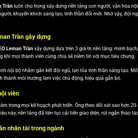
 Trần
luôn chú trọng xây dựng nền tảng con người, văn hóa nộ
 người, khuyến khích sáng tạo, tinh thần đổi mới. Nhờ vậy, đội n
man Trần gây dựng
EO Leman Trần
xây dựng dựa trên 3 giá trị nền tảng: minh bạch,
g khi mọi thành viên cùng chia sẻ niềm tin với mục tiêu chung.
ình nội bộ nhằm gắn kết đội ngũ, lan tỏa tinh thần sáng tạo. M
h thành môi trường làm việc chủ động, hiệu quả gắn bó.
ội viên
tâm trong mọi kế hoạch phát triển. Ông theo dõi sát sao hơn 20
ệu này, nền tảng đã liên tục cải tiến giao diện, rút ngắn thao tá
ân nhân tài trong ngành