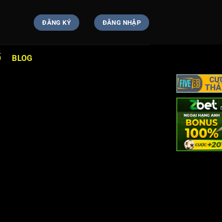
ĐĂNG KÝ
ĐĂNG NHẬP
Ố
BLOG