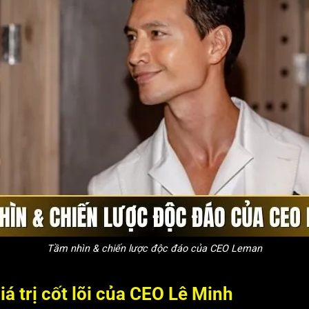
Tầm nhìn & chiến lược độc đáo của CEO Leman
á trị cốt lõi của CEO Lê Minh