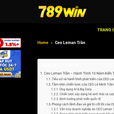
Bỏ
qua
nội
dung
TRANG 
Home
»
Ceo Leman Trần
Table of Contents
Ceo Leman Trần – Hành Trình 10 Năm Kiến
Tiểu sử và hành trình phát triển của CEO L
Tầm nhìn chiến lược của CEO Lê Minh Trần
Ứng dụng AI & Big Data
Chiến lược xây dựng hệ sinh thái cá cư
Định hướng phát triển quốc tế
Phong cách lãnh đạo và giá trị cốt lõi của 
Văn hóa doanh nghiệp do CEO Leman 
Trọng tâm phát triển xoay quanh hội vi