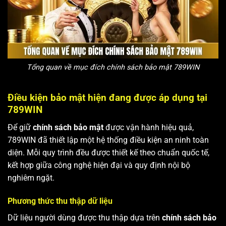
Tổng quan về mục đích chính sách bảo mật 789WIN
Điều kiện bảo mật hiện đang được áp dụng tại
789WIN
Để giữ
chính sách bảo mật
được vận hành hiệu quả,
789WIN đã thiết lập một hệ thống điều kiện an ninh toàn
diện. Mỗi quy trình đều được thiết kế theo chuẩn quốc tế,
kết hợp giữa công nghệ hiện đại và quy định nội bộ
nghiêm ngặt.
Phương thức thu thập dữ liệu
Dữ liệu người dùng được thu thập dựa trên
chính sách bảo