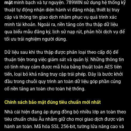
mật
minh bạch và tự nguyện. 789WIN sử dụng hệ thống kỹ
thuật tự động nhận diện hành vi đăng nhập, thiết bị truy
cập và thông tin giao dịch nhằm phục vụ quá trình xác
minh tài khoản. Ngoài ra, nền tảng còn thu thập dữ liệu
qua biểu mẫu đăng ký, lịch sử nạp rút, phản hồi dịch vụ để
tối ưu trải nghiệm người dùng.
Dữ liệu sau khi thu thập được phân loại theo cấp độ để
thuận tiện trong việc giám sát và quản lý. Những thông tin
có tính nhạy cảm được mã hóa bằng thuật toán AES tiên
tiến, loại bỏ khả năng truy cập trái phép. Đây là bước khởi
đầu trong chuỗi quy trình an toàn dữ liệu góp phần củng
cố nền tảng an toàn cho toàn hệ thống.
Chính sách bảo mật đúng tiêu chuẩn mới nhất
Nhà cái hiện đang áp dụng đồng bộ nhiều lớp an toàn theo
tiêu chuẩn châu Âu nhằm giữ cho mọi giao dịch được vận
hành an toàn. Mã hóa SSL 256-bit, tường lửa nâng cao và