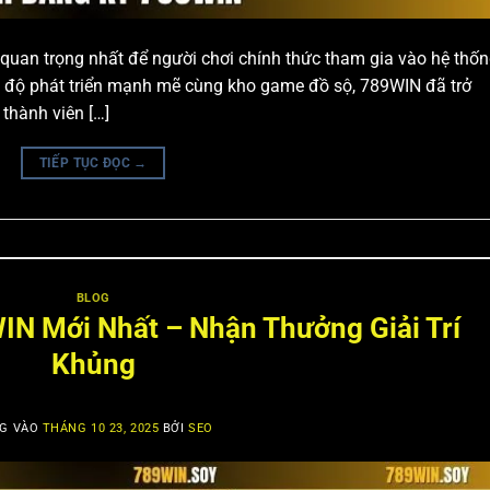
quan trọng nhất để người chơi chính thức tham gia vào hệ thố
tốc độ phát triển mạnh mẽ cùng kho game đồ sộ, 789WIN đã trở
thành viên […]
TIẾP TỤC ĐỌC
→
BLOG
N Mới Nhất – Nhận Thưởng Giải Trí
Khủng
G VÀO
THÁNG 10 23, 2025
BỞI
SEO