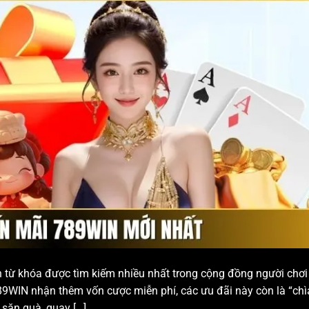
 từ khóa được tìm kiếm nhiều nhất trong cộng đồng người chơi
789WIN nhận thêm vốn cược miễn phí, các ưu đãi này còn là “chì
 săn quà, quay […]