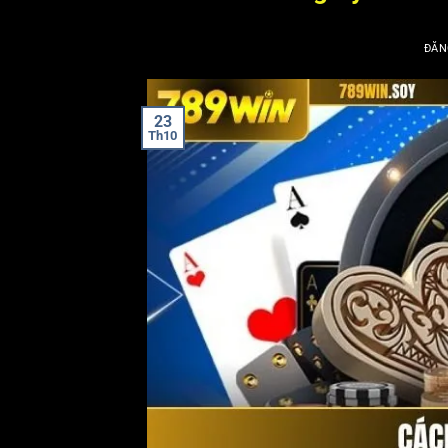
ĐĂN
23
Th10