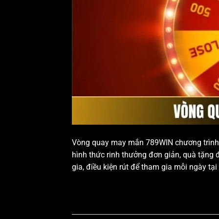
Vòng quay may mắn 789WIN chương trình k
hình thức rinh thưởng đơn giản, quà tặng 
gia, điều kiện rút để tham gia mỗi ngày tại 