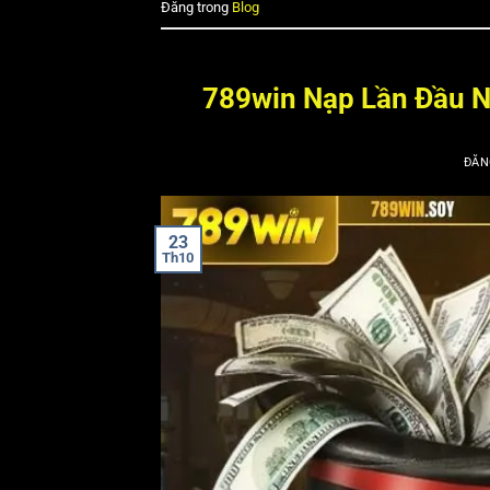
Đăng trong
Blog
789win Nạp Lần Đầu N
ĐĂN
23
Th10