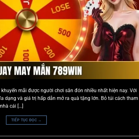
huyến mãi được người chơi săn đón nhiều nhất hiện nay. Với
đa dạng và giá trị hấp dẫn mở ra quà tặng lớn. Bỏ túi cách tham
nhà cái […]
TIẾP TỤC ĐỌC
→