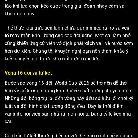
táo khi lựa chọn kèo cược trong giai đoạn nhạy cảm và
khó đoán này.
Thể thức loại trực tiếp luôn chứa đựng nhiều rủi ro và yếu
tố may mắn khó lường cho các đội bóng. Một sai lầm nhỏ
cũng khiến ứng cử viên vô địch phải xách vali về nước sớm
hơn dự kiến. Chúng tôi khuyến nghị bạn nên tham khảo ý
kiến chuyên gia trước khi chốt đơn cược lớn.
Vòng 16 đội và tứ kết
Bước vào vòng 16 đội, World Cup 2026 sẽ trở nên dễ thở
hơn về số lượng nhưng khó thở về chất lượng chuyên môn.
Những đội bóng trụ lại đến vòng này đều sở hữu lối chơi kỷ
luật và đội hình chất lượng đồng đều. Đây là thời điểm
vàng để hội viên săn những món hời từ bảng tỷ lệ kèo nhà
cái.
Các trận tứ kết thường diễn ra với thế trận chặt chẽ và toan