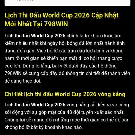
Lịch Thi Đấu World Cup 2026 Cập Nhật
Mới Nhất Tại 798WIN
Lịch thi đấu World Cup 2026
chính là từ khóa được tìm
kiếm nhiều nhất khi ngày hội bóng đá lớn nhất hành tinh
đang đến gần. Việc bỏ lỡ các trận cầu kịch tính vì không
nắm rõ thời gian sẽ khiến bạn mất đi cơ hội thắng cược
cực lớn. Đừng lo lắng, bài viết dưới đây của hệ thống
798WIN sẽ cung cấp đầy đủ thông tin chi tiết để thành viên
dễ dàng theo dõi.
Chi tiết lịch thi đấu World Cup 2026 vòng bảng
Lịch thi đấu World Cup 2026
vòng bảng sẽ diễn ra vô cùng
sôi động với sự góp mặt của 48 đội tuyển xuất sắc nhất.
Chúng tôi sẽ mang đến những mốc thời gian cụ thể để bạn
không bỏ lỡ bất kỳ khoảnh khắc nào.