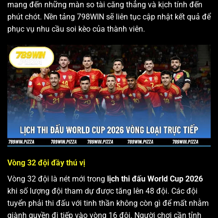
mang đến những màn so tài căng thẳng và kịch tính đến
phút chót. Nền tảng 798WIN sẽ liên tục cập nhật kết quả để
phục vụ nhu cầu soi kèo của thành viên.
Vòng 32 đội đầy thú vị
Vòng 32 đội là nét mới trong
lịch thi đấu World Cup 2026
khi số lượng đội tham dự được tăng lên 48 đội. Các đội
tuyển phải thi đấu với tinh thần không còn gì để mất nhằm
giành quyền đi tiếp vào vòng 16 đội. Người chơi cần tỉnh