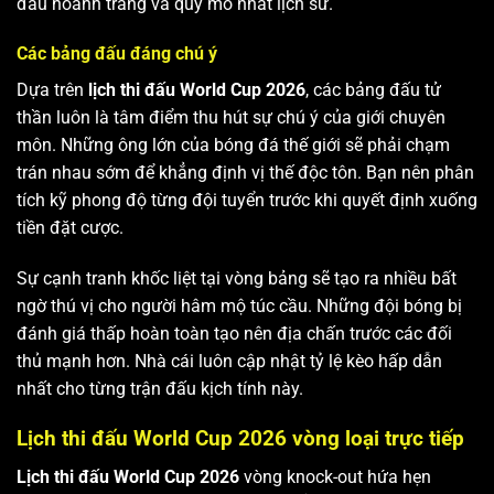
đấu hoành tráng và quy mô nhất lịch sử.
Các bảng đấu đáng chú ý
Dựa trên
lịch thi đấu World Cup 2026
, các bảng đấu tử
thần luôn là tâm điểm thu hút sự chú ý của giới chuyên
môn. Những ông lớn của bóng đá thế giới sẽ phải chạm
trán nhau sớm để khẳng định vị thế độc tôn. Bạn nên phân
tích kỹ phong độ từng đội tuyển trước khi quyết định xuống
tiền đặt cược.
Sự cạnh tranh khốc liệt tại vòng bảng sẽ tạo ra nhiều bất
ngờ thú vị cho người hâm mộ túc cầu. Những đội bóng bị
đánh giá thấp hoàn toàn tạo nên địa chấn trước các đối
thủ mạnh hơn. Nhà cái luôn cập nhật tỷ lệ kèo hấp dẫn
nhất cho từng trận đấu kịch tính này.
Lịch thi đấu World Cup 2026 vòng loại trực tiếp
Lịch thi đấu World Cup 2026
vòng knock-out hứa hẹn