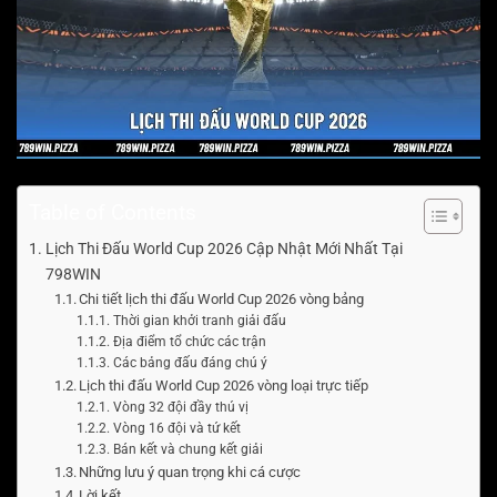
Table of Contents
Lịch Thi Đấu World Cup 2026 Cập Nhật Mới Nhất Tại
798WIN
Chi tiết lịch thi đấu World Cup 2026 vòng bảng
Thời gian khởi tranh giải đấu
Địa điểm tổ chức các trận
Các bảng đấu đáng chú ý
Lịch thi đấu World Cup 2026 vòng loại trực tiếp
Vòng 32 đội đầy thú vị
Vòng 16 đội và tứ kết
Bán kết và chung kết giải
Những lưu ý quan trọng khi cá cược
Lời kết