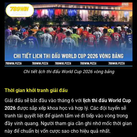
Chi tiết lịch thi đấu World Cup 2026 vòng bảng
Thời gian khởi tranh giải đấu
Giải đấu sẽ bắt đầu vào tháng 6 với
lịch thi đấu World Cup
2026
được sắp xếp khoa học và hợp lý. Các đội tuyển sẽ
tranh tài quyết liệt để giành tấm vé đi tiếp vào vòng trong
đầy vinh quang. Người tham gia cần ghi nhớ mốc thời gian
này để chuẩn bị vốn cược sao cho hiệu quả nhất.